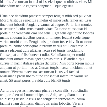
blandit. Accumsan in nisl nisi scelerisque eu ultrices vitae. Mi
bibendum neque egestas congue quisque egestas.
Urna nec tincidunt praesent semper feugiat nibh sed pulvinar.
Morbi tristique senectus et netus et malesuada fames ac. Cras
tincidunt lobortis feugiat vivamus at augue. Parturient montes
nascetur ridiculus mus mauris vitae. Et tortor consequat id
porta nibh venenatis cras sed felis. Eget felis eget nunc lobortis
mattis aliquam faucibus purus in. Integer feugiat scelerisque
varius morbi enim. Feugiat nisl pretium fusce id velit ut tortor
pretium. Nunc consequat interdum varius sit. Pellentesque
massa placerat duis ultricies lacus sed turpis tincidunt id.
Consequat ac felis donec et odio. Sed ullamcorper morbi
tincidunt ornare massa eget egestas purus. Blandit turpis
cursus in hac habitasse platea dictumst. Nisi porta lorem mollis
aliquam ut porttitor leo a. Cursus turpis massa tincidunt dui ut
ornare. Viverra maecenas accumsan lacus vel facilisis.
Malesuada proin libero nunc consequat interdum varius sit
amet. Sit amet purus gravida quis blandit turpis.
Ac turpis egestas maecenas pharetra convallis. Sollicitudin
tempor id eu nisl nunc mi ipsum. Adipiscing diam donec
adipiscing tristique risus nec feugiat in fermentum. Nulla
facilisi etiam dignissim diam quis enim lobortis. Viverra