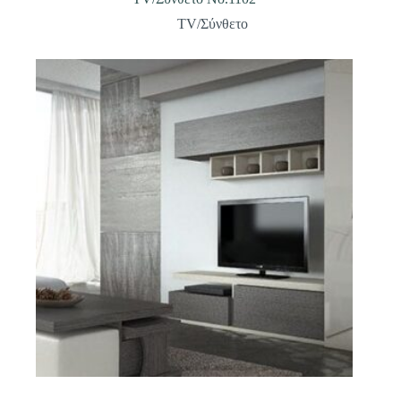
TV/Σύνθετο