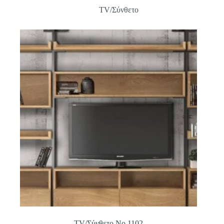
TV/Σύνθετο
TV/Σύνθετο Νο.1102