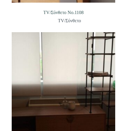
TV/Σύνθετο Νο.1108
TV/Σύνθετο