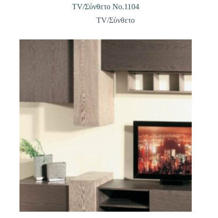
TV/Σύνθετο Νο.1104
TV/Σύνθετο