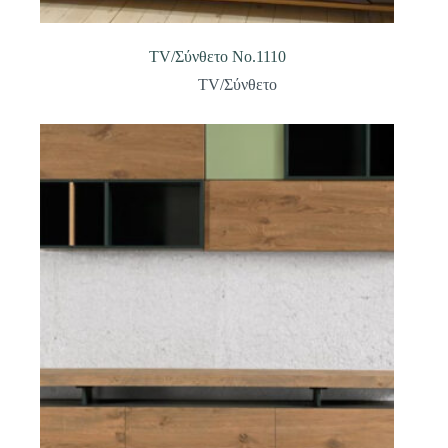
TV/Σύνθετο Νο.1110
TV/Σύνθετο