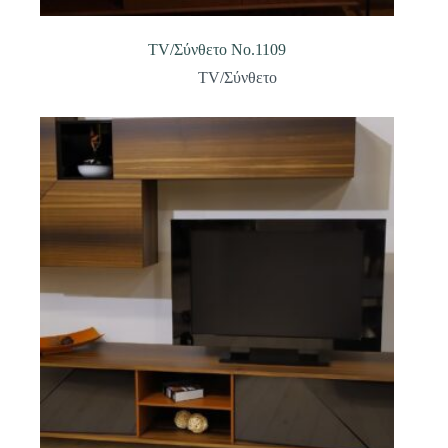
TV/Σύνθετο Νο.1109
TV/Σύνθετο