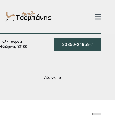
Μετάβαση
στο
περιεχόμενο
Σκάρμπορο 4
23850-24959
Φλώρινα, 53100
TV/Σύνθετο