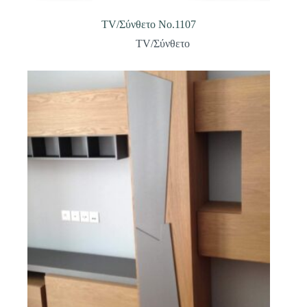
TV/Σύνθετο Νο.1107
TV/Σύνθετο