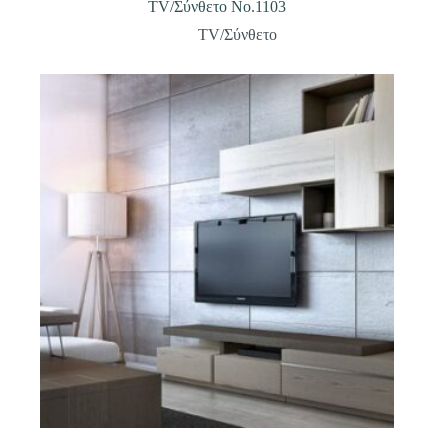
TV/Σύνθετο Νο.1103
TV/Σύνθετο