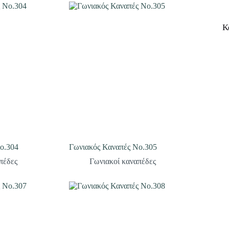
Κ
ο.304
Γωνιακός Καναπές Νο.305
πέδες
Γωνιακοί καναπέδες