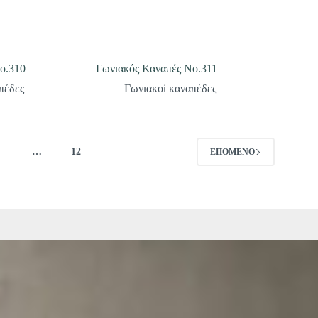
ο.310
Γωνιακός Καναπές Νο.311
πέδες
Γωνιακοί καναπέδες
4
…
12
ΕΠΌΜΕΝΟ