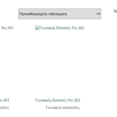
Δ
ο.301
Γωνιακός Καναπές Νο.302
πέδες
Γωνιακοί καναπέδες