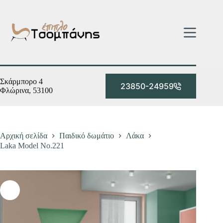
Μετάβαση
στο
περιεχόμενο
Σκάρμπορο 4
23850-24959
Φλώρινα, 53100
Αρχική σελίδα
Παιδικό δωμάτιο
Λάκα
Laka Model No.221