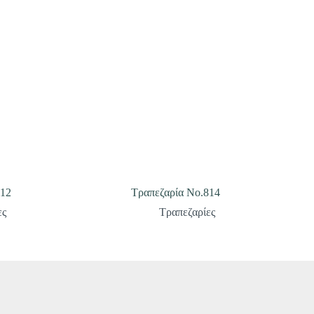
812
Τραπεζαρία Νο.814
ες
Τραπεζαρίες