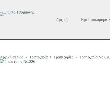
Μετάβαση
στο
περιεχόμενο
Αρχική
Κρεβατοκάμαρα
Αρχική σελίδα
Τραπεζαρία
Τραπεζαρίες
Τραπεζαρία Νο.82