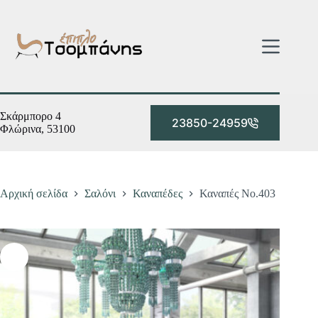
Μετάβαση
στο
περιεχόμενο
Σκάρμπορο 4
23850-24959
Φλώρινα, 53100
Αρχική σελίδα
Σαλόνι
Καναπέδες
Καναπές Νο.403