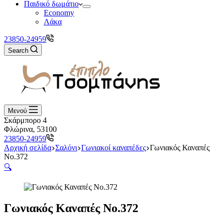
Παιδικό δωμάτιο
Economy
Λάκα
23850-24959
Search
Μενού
Σκάρμπορο 4
Φλώρινα, 53100
23850-24959
Αρχική σελίδα
Σαλόνι
Γωνιακοί καναπέδες
Γωνιακός Καναπές
Νο.372
🔍
Γωνιακός Καναπές Νο.372