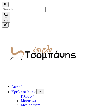
Μετάβαση
στο
περιεχόμενο
No
results
Αρχική
Κρεβατοκάμαρα
Κλασική
Μοντέρνα
Media Strom