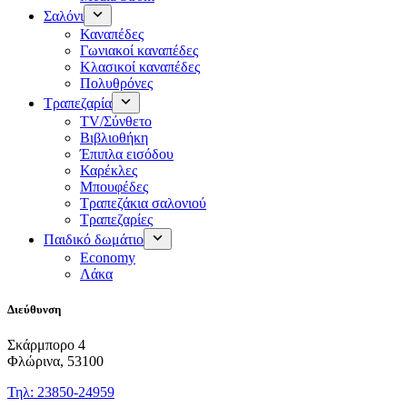
Σαλόνι
Καναπέδες
Γωνιακοί καναπέδες
Κλασικοί καναπέδες
Πολυθρόνες
Τραπεζαρία
TV/Σύνθετο
Βιβλιοθήκη
Έπιπλα εισόδου
Καρέκλες
Μπουφέδες
Τραπεζάκια σαλονιού
Τραπεζαρίες
Παιδικό δωμάτιο
Economy
Λάκα
Διεύθυνση
Σκάρμπορο 4
Φλώρινα, 53100
Τηλ: 23850-24959