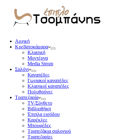
Αρχική
Κρεβατοκάμαρα
Κλασική
Μοντέρνα
Media Strom
Σαλόνι
Καναπέδες
Γωνιακοί καναπέδες
Κλασικοί καναπέδες
Πολυθρόνες
Τραπεζαρία
TV/Σύνθετο
Βιβλιοθήκη
Έπιπλα εισόδου
Καρέκλες
Μπουφέδες
Τραπεζάκια σαλονιού
Τραπεζαρίες