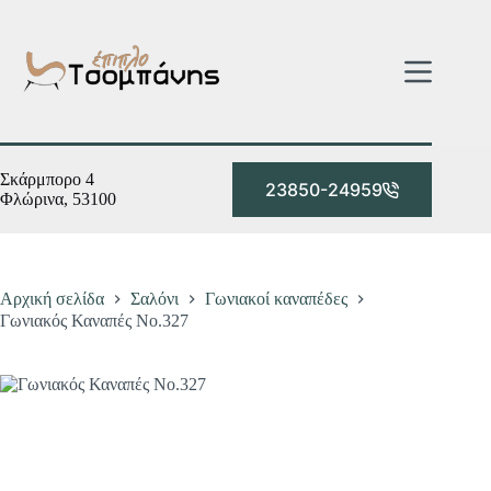
Μετάβαση
στο
περιεχόμενο
Σκάρμπορο 4
23850-24959
Φλώρινα, 53100
Αρχική σελίδα
Σαλόνι
Γωνιακοί καναπέδες
Γωνιακός Καναπές Νο.327