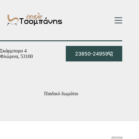
Μετάβαση
στο
περιεχόμενο
Σκάρμπορο 4
23850-24959
Φλώρινα, 53100
Παιδικό δωμάτιο